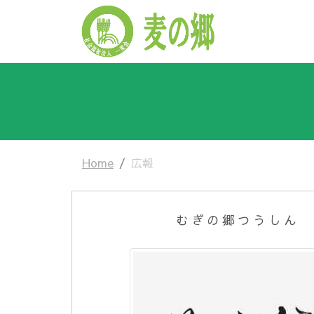
Home
広報
むぎの郷つうしん